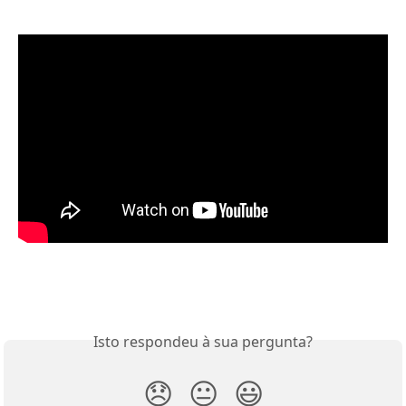
Isto respondeu à sua pergunta?
😞
😐
😃