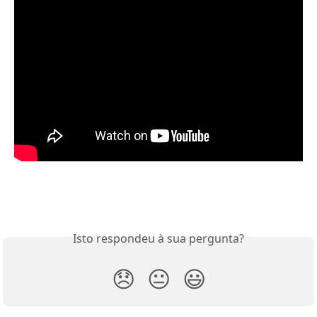
Isto respondeu à sua pergunta?
😞
😐
😃