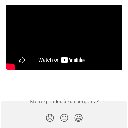
Isto respondeu à sua pergunta?
😞
😐
😃