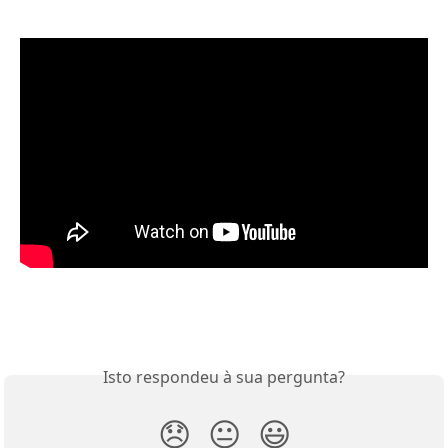
Isto respondeu à sua pergunta?
😞
😐
😃